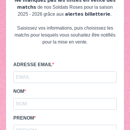
𝗡𝗲 𝗺𝗮𝗻𝗾𝘂𝗲𝘇 𝗽𝗮𝘀 𝗹𝗲𝘀 𝗺𝗶𝘀𝗲𝘀 𝗲𝗻 𝘃𝗲𝗻𝘁𝗲 𝗱𝗲𝘀
𝗺𝗮𝘁𝗰𝗵𝘀 de nos Soldats Roses pour la saison
2025 - 2026 grâce aux 𝗮𝗹𝗲𝗿𝘁𝗲𝘀 𝗯𝗶𝗹𝗹𝗲𝘁𝘁𝗲𝗿𝗶𝗲.
Saisissez vos informations, puis choisissez les
matchs pour lesquels vous souhaitez être notifiés
pour la mise en vente.
ADRESSE EMAIL
NOM
PRENOM