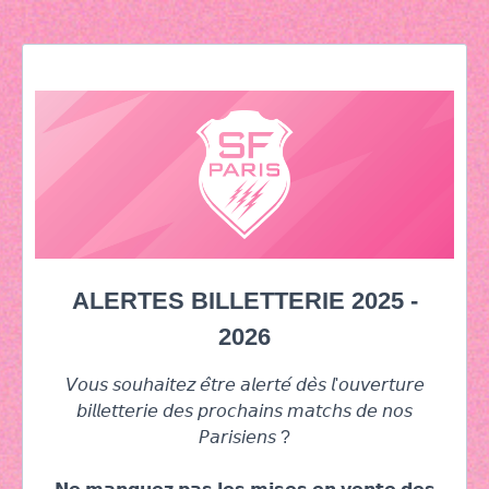
ALERTES BILLETTERIE 2025 -
2026
𝘝𝘰𝘶𝘴 𝘴𝘰𝘶𝘩𝘢𝘪𝘵𝘦𝘻 𝘦̂𝘵𝘳𝘦 𝘢𝘭𝘦𝘳𝘵𝘦́ 𝘥𝘦̀𝘴 𝘭'𝘰𝘶𝘷𝘦𝘳𝘵𝘶𝘳𝘦
𝘣𝘪𝘭𝘭𝘦𝘵𝘵𝘦𝘳𝘪𝘦 𝘥𝘦𝘴 𝘱𝘳𝘰𝘤𝘩𝘢𝘪𝘯𝘴 𝘮𝘢𝘵𝘤𝘩𝘴 𝘥𝘦 𝘯𝘰𝘴
𝘗𝘢𝘳𝘪𝘴𝘪𝘦𝘯𝘴 ?